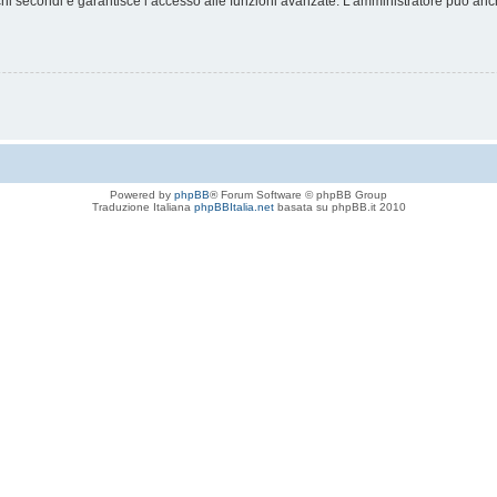
chi secondi e garantisce l’accesso alle funzioni avanzate. L’amministratore può anche
Powered by
phpBB
® Forum Software © phpBB Group
Traduzione Italiana
phpBBItalia.net
basata su phpBB.it 2010