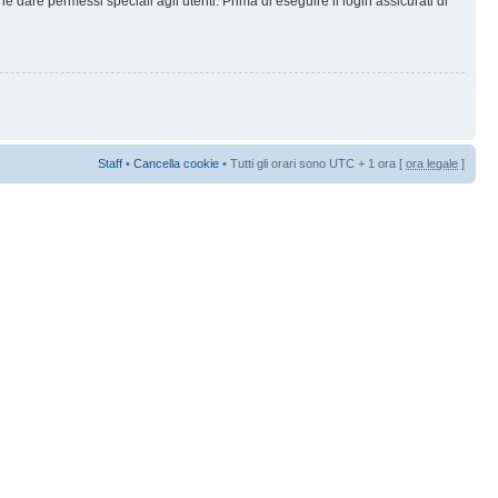
 dare permessi speciali agli utenti. Prima di eseguire il login assicurati di
Staff
•
Cancella cookie
• Tutti gli orari sono UTC + 1 ora [
ora legale
]