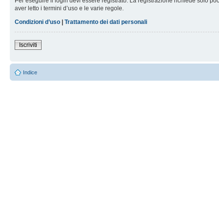
Per eseguire il login devi essere registrato. La registrazione richiede solo po
aver letto i termini d’uso e le varie regole.
Condizioni d’uso
|
Trattamento dei dati personali
Iscriviti
Indice