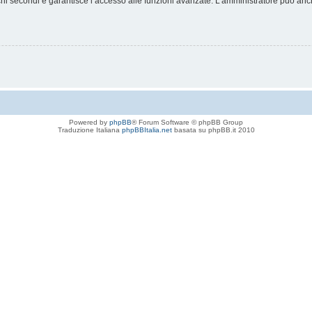
chi secondi e garantisce l’accesso alle funzioni avanzate. L’amministratore può anche
Powered by
phpBB
® Forum Software © phpBB Group
Traduzione Italiana
phpBBItalia.net
basata su phpBB.it 2010