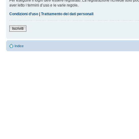
Per eseguire il login devi essere registrato. La registrazione richiede solo po
aver letto i termini d’uso e le varie regole.
Condizioni d’uso
|
Trattamento dei dati personali
Iscriviti
Indice