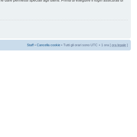
 dare permessi speciali agli utenti. Prima di eseguire il login assicurati di
Staff
•
Cancella cookie
• Tutti gli orari sono UTC + 1 ora [
ora legale
]