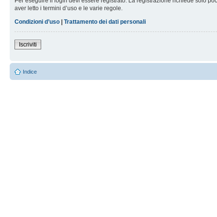
Per eseguire il login devi essere registrato. La registrazione richiede solo po
aver letto i termini d’uso e le varie regole.
Condizioni d’uso
|
Trattamento dei dati personali
Iscriviti
Indice