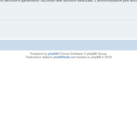
chi secondi e garantisce l’accesso alle funzioni avanzate. L’amministratore può anche
Powered by
phpBB
® Forum Software © phpBB Group
Traduzione Italiana
phpBBItalia.net
basata su phpBB.it 2010