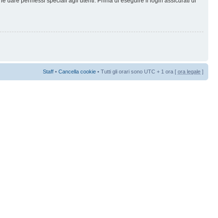
 dare permessi speciali agli utenti. Prima di eseguire il login assicurati di
Staff
•
Cancella cookie
• Tutti gli orari sono UTC + 1 ora [
ora legale
]