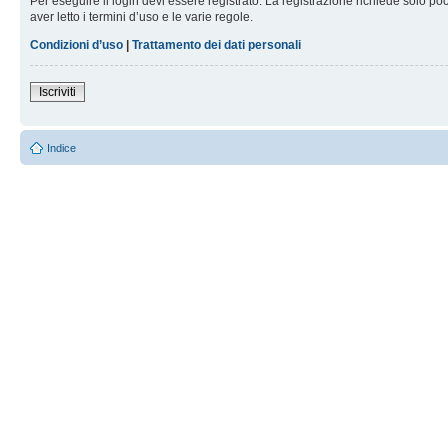
Per eseguire il login devi essere registrato. La registrazione richiede solo po
aver letto i termini d’uso e le varie regole.
Condizioni d’uso
|
Trattamento dei dati personali
Iscriviti
Indice