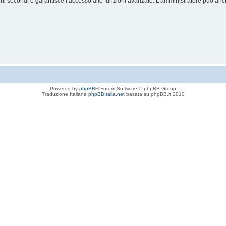
chi secondi e garantisce l’accesso alle funzioni avanzate. L’amministratore può anche
Powered by
phpBB
® Forum Software © phpBB Group
Traduzione Italiana
phpBBItalia.net
basata su phpBB.it 2010