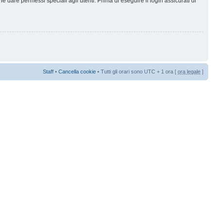
 dare permessi speciali agli utenti. Prima di eseguire il login assicurati di
Staff
•
Cancella cookie
• Tutti gli orari sono UTC + 1 ora [
ora legale
]