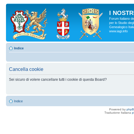
I NOSTRI
Forum Italiano d
per lo Studio degl
Genealogico Italia
www.iagi.info
Indice
Cancella cookie
Sei sicuro di volere cancellare tutti i cookie di questa Board?
Indice
Powered by
php
Traduzione Italiana
p