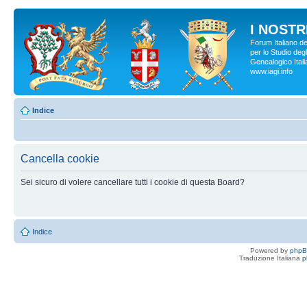
I NOSTRI
Forum Italiano d
per lo Studio degl
Genealogico Italia
www.iagi.info
Indice
Cancella cookie
Sei sicuro di volere cancellare tutti i cookie di questa Board?
Indice
Powered by
php
Traduzione Italiana
p