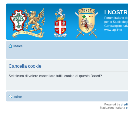
I NOSTRI
Forum Italiano d
per lo Studio degl
Genealogico Italia
www.iagi.info
Indice
Cancella cookie
Sei sicuro di volere cancellare tutti i cookie di questa Board?
Indice
Powered by
php
Traduzione Italiana
p