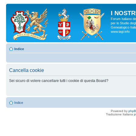
I NOSTRI
Forum Italiano d
per lo Studio degl
Genealogico Italia
www.iagi.info
Indice
Cancella cookie
Sei sicuro di volere cancellare tutti i cookie di questa Board?
Indice
Powered by
php
Traduzione Italiana
p