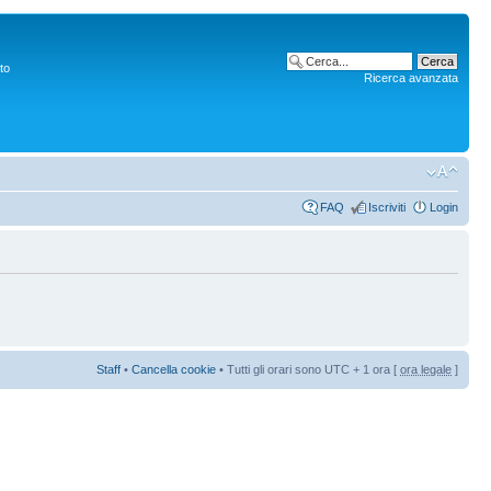
to
Ricerca avanzata
FAQ
Iscriviti
Login
Staff
•
Cancella cookie
• Tutti gli orari sono UTC + 1 ora [
ora legale
]