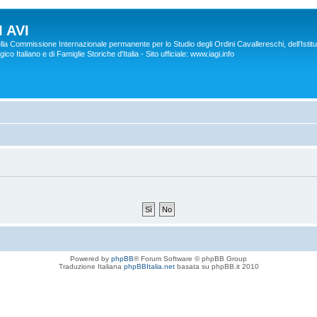
 AVI
lla Commissione Internazionale permanente per lo Studio degli Ordini Cavallereschi, dell’Istitu
co Italiano e di Famiglie Storiche d'Italia - Sito ufficiale: www.iagi.info
Powered by
phpBB
® Forum Software © phpBB Group
Traduzione Italiana
phpBBItalia.net
basata su phpBB.it 2010