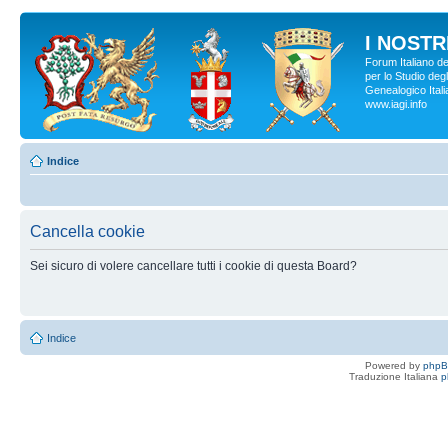
I NOSTRI
Forum Italiano d
per lo Studio degl
Genealogico Italia
www.iagi.info
Indice
Cancella cookie
Sei sicuro di volere cancellare tutti i cookie di questa Board?
Indice
Powered by
php
Traduzione Italiana
p