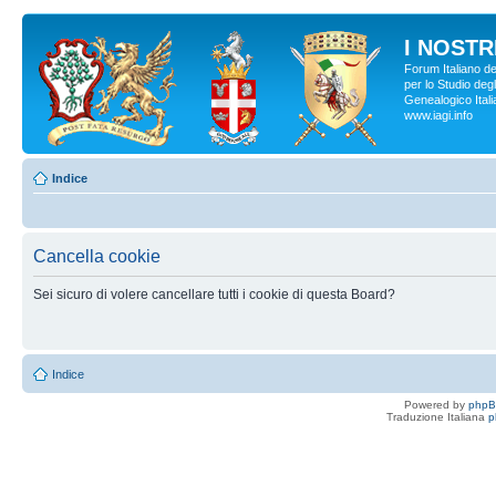
I NOSTRI
Forum Italiano d
per lo Studio degl
Genealogico Italia
www.iagi.info
Indice
Cancella cookie
Sei sicuro di volere cancellare tutti i cookie di questa Board?
Indice
Powered by
php
Traduzione Italiana
p