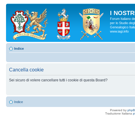
I NOSTRI
Forum Italiano d
per lo Studio degl
Genealogico Italia
www.iagi.info
Indice
Cancella cookie
Sei sicuro di volere cancellare tutti i cookie di questa Board?
Indice
Powered by
php
Traduzione Italiana
p