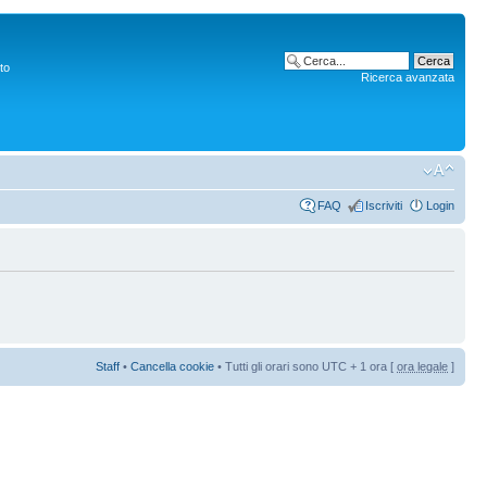
to
Ricerca avanzata
FAQ
Iscriviti
Login
Staff
•
Cancella cookie
• Tutti gli orari sono UTC + 1 ora [
ora legale
]