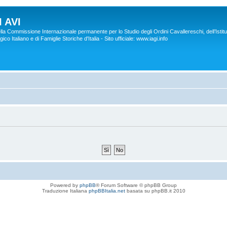
 AVI
lla Commissione Internazionale permanente per lo Studio degli Ordini Cavallereschi, dell’Istitu
co Italiano e di Famiglie Storiche d'Italia - Sito ufficiale: www.iagi.info
Powered by
phpBB
® Forum Software © phpBB Group
Traduzione Italiana
phpBBItalia.net
basata su phpBB.it 2010