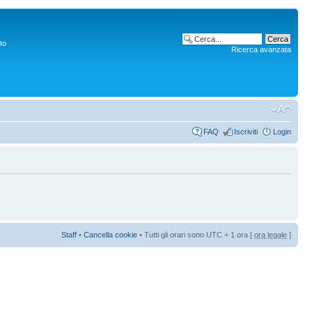
to
Ricerca avanzata
FAQ
Iscriviti
Login
Staff
•
Cancella cookie
• Tutti gli orari sono UTC + 1 ora [
ora legale
]