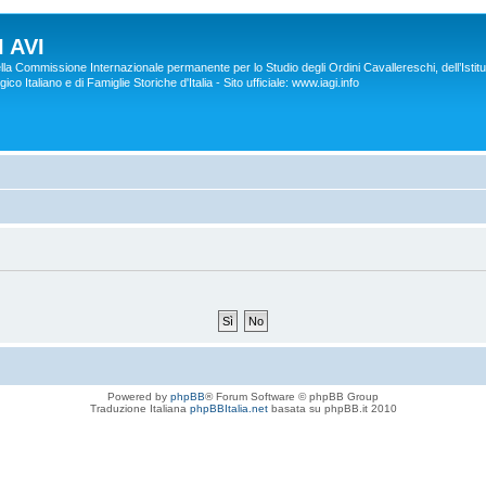
 AVI
lla Commissione Internazionale permanente per lo Studio degli Ordini Cavallereschi, dell’Istitu
co Italiano e di Famiglie Storiche d'Italia - Sito ufficiale: www.iagi.info
Powered by
phpBB
® Forum Software © phpBB Group
Traduzione Italiana
phpBBItalia.net
basata su phpBB.it 2010