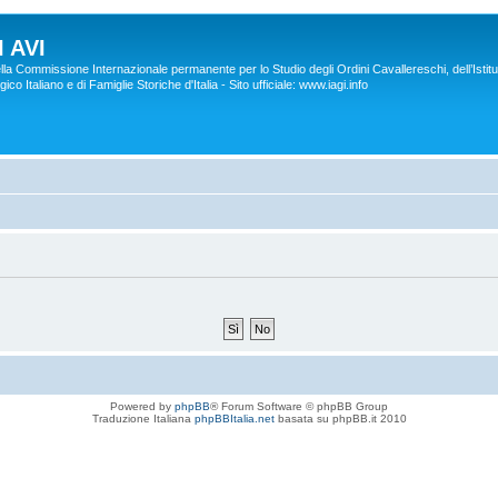
 AVI
lla Commissione Internazionale permanente per lo Studio degli Ordini Cavallereschi, dell’Istitu
co Italiano e di Famiglie Storiche d'Italia - Sito ufficiale: www.iagi.info
Powered by
phpBB
® Forum Software © phpBB Group
Traduzione Italiana
phpBBItalia.net
basata su phpBB.it 2010