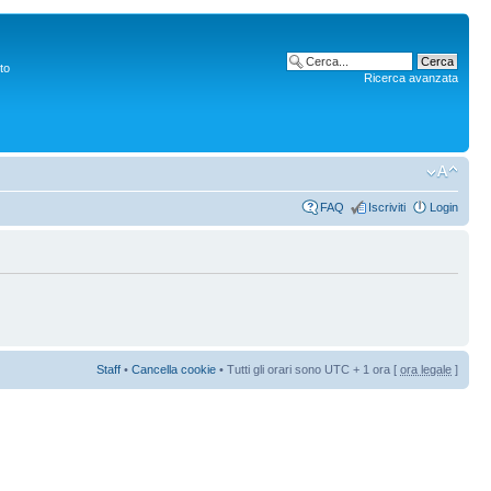
to
Ricerca avanzata
FAQ
Iscriviti
Login
Staff
•
Cancella cookie
• Tutti gli orari sono UTC + 1 ora [
ora legale
]