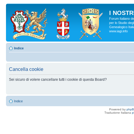
I NOSTRI
Forum Italiano d
per lo Studio degl
Genealogico Italia
www.iagi.info
Indice
Cancella cookie
Sei sicuro di volere cancellare tutti i cookie di questa Board?
Indice
Powered by
php
Traduzione Italiana
p