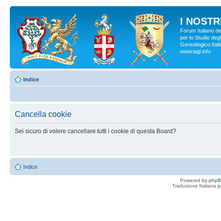
I NOSTRI
Forum Italiano d
per lo Studio degl
Genealogico Italia
www.iagi.info
Indice
Cancella cookie
Sei sicuro di volere cancellare tutti i cookie di questa Board?
Indice
Powered by
php
Traduzione Italiana
p