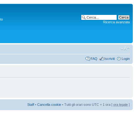
to
Ricerca avanzata
FAQ
Iscriviti
Login
Staff
•
Cancella cookie
• Tutti gli orari sono UTC + 1 ora [
ora legale
]