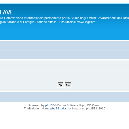
 AVI
lla Commissione Internazionale permanente per lo Studio degli Ordini Cavallereschi, dell’Istitu
co Italiano e di Famiglie Storiche d'Italia - Sito ufficiale: www.iagi.info
Powered by
phpBB
® Forum Software © phpBB Group
Traduzione Italiana
phpBBItalia.net
basata su phpBB.it 2010