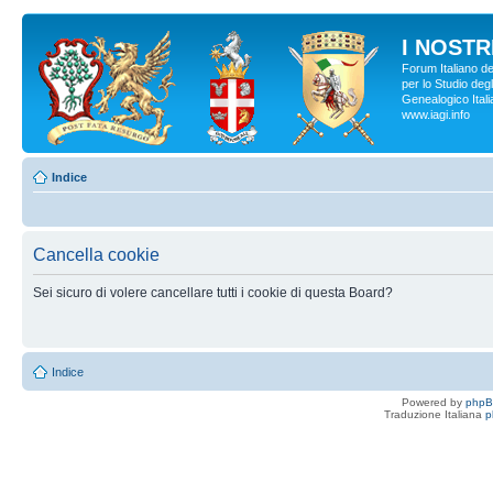
I NOSTRI
Forum Italiano d
per lo Studio degl
Genealogico Italia
www.iagi.info
Indice
Cancella cookie
Sei sicuro di volere cancellare tutti i cookie di questa Board?
Indice
Powered by
php
Traduzione Italiana
p