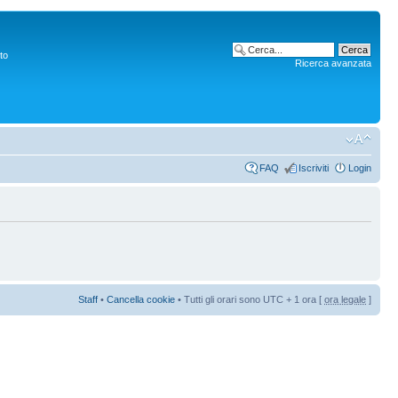
to
Ricerca avanzata
FAQ
Iscriviti
Login
Staff
•
Cancella cookie
• Tutti gli orari sono UTC + 1 ora [
ora legale
]