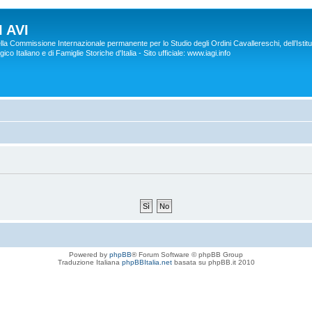
 AVI
lla Commissione Internazionale permanente per lo Studio degli Ordini Cavallereschi, dell’Istitu
co Italiano e di Famiglie Storiche d'Italia - Sito ufficiale: www.iagi.info
Powered by
phpBB
® Forum Software © phpBB Group
Traduzione Italiana
phpBBItalia.net
basata su phpBB.it 2010