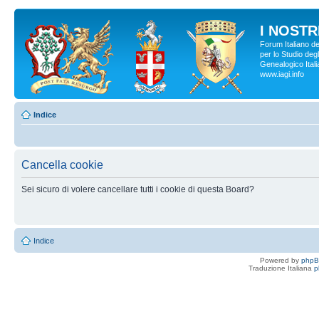
I NOSTRI
Forum Italiano d
per lo Studio degl
Genealogico Italia
www.iagi.info
Indice
Cancella cookie
Sei sicuro di volere cancellare tutti i cookie di questa Board?
Indice
Powered by
php
Traduzione Italiana
p