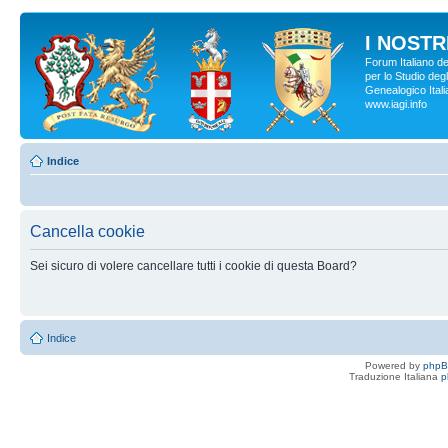
I NOSTRI
Forum Italiano d
per lo Studio degl
Genealogico Italia
www.iagi.info
Indice
Cancella cookie
Sei sicuro di volere cancellare tutti i cookie di questa Board?
Indice
Powered by
php
Traduzione Italiana
p