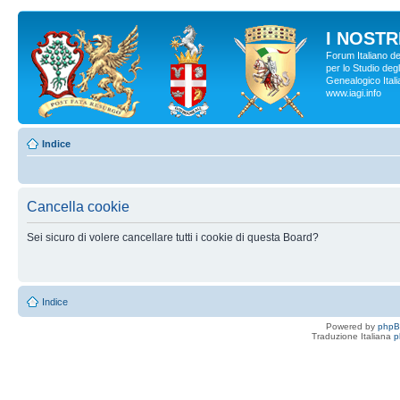
I NOSTRI
Forum Italiano d
per lo Studio degl
Genealogico Italia
www.iagi.info
Indice
Cancella cookie
Sei sicuro di volere cancellare tutti i cookie di questa Board?
Indice
Powered by
php
Traduzione Italiana
p