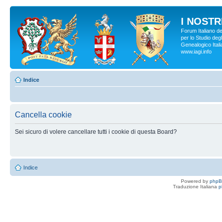
I NOSTRI
Forum Italiano d
per lo Studio degl
Genealogico Italia
www.iagi.info
Indice
Cancella cookie
Sei sicuro di volere cancellare tutti i cookie di questa Board?
Indice
Powered by
php
Traduzione Italiana
p