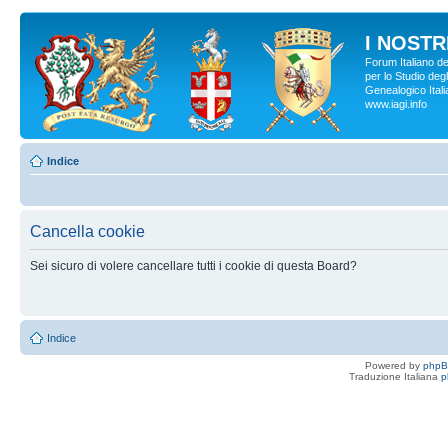
I NOSTRI
Forum Italiano d
per lo Studio degl
Genealogico Italia
www.iagi.info
Indice
Cancella cookie
Sei sicuro di volere cancellare tutti i cookie di questa Board?
Indice
Powered by
php
Traduzione Italiana
p