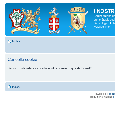
I NOSTRI
Forum Italiano d
per lo Studio degl
Genealogico Italia
www.iagi.info
Indice
Cancella cookie
Sei sicuro di volere cancellare tutti i cookie di questa Board?
Indice
Powered by
php
Traduzione Italiana
p