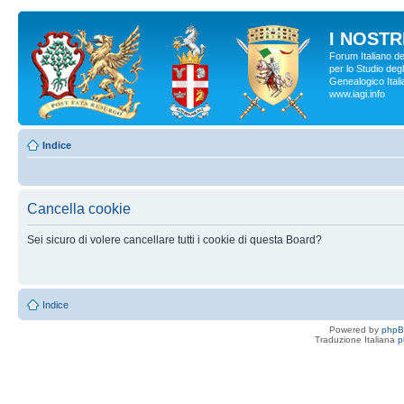
I NOSTRI
Forum Italiano d
per lo Studio degl
Genealogico Italia
www.iagi.info
Indice
Cancella cookie
Sei sicuro di volere cancellare tutti i cookie di questa Board?
Indice
Powered by
php
Traduzione Italiana
p