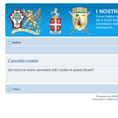
I NOSTRI
Forum Italiano d
per lo Studio degl
Genealogico Italia
www.iagi.info
Indice
Cancella cookie
Sei sicuro di volere cancellare tutti i cookie di questa Board?
Indice
Powered by
php
Traduzione Italiana
p