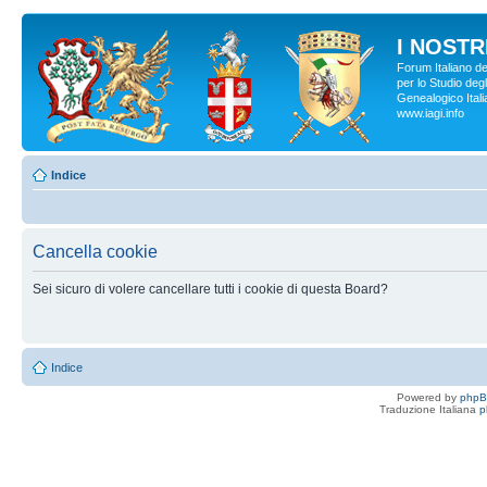
I NOSTRI
Forum Italiano d
per lo Studio degl
Genealogico Italia
www.iagi.info
Indice
Cancella cookie
Sei sicuro di volere cancellare tutti i cookie di questa Board?
Indice
Powered by
php
Traduzione Italiana
p