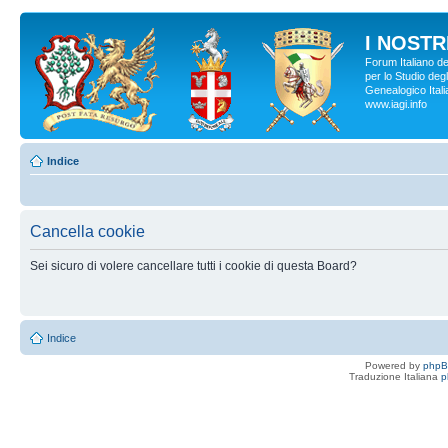
I NOSTRI
Forum Italiano d
per lo Studio degl
Genealogico Italia
www.iagi.info
Indice
Cancella cookie
Sei sicuro di volere cancellare tutti i cookie di questa Board?
Indice
Powered by
php
Traduzione Italiana
p