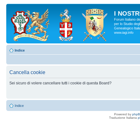
I NOSTRI
Forum Italiano d
per lo Studio degl
Genealogico Italia
www.iagi.info
Indice
Cancella cookie
Sei sicuro di volere cancellare tutti i cookie di questa Board?
Indice
Powered by
php
Traduzione Italiana
p