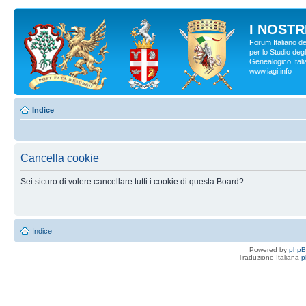
I NOSTRI
Forum Italiano d
per lo Studio degl
Genealogico Italia
www.iagi.info
Indice
Cancella cookie
Sei sicuro di volere cancellare tutti i cookie di questa Board?
Indice
Powered by
php
Traduzione Italiana
p