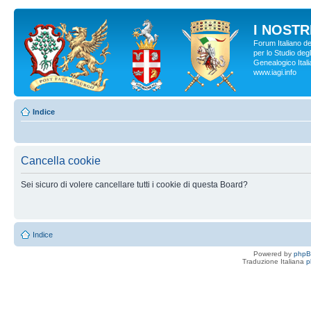
I NOSTRI
Forum Italiano d
per lo Studio degl
Genealogico Italia
www.iagi.info
Indice
Cancella cookie
Sei sicuro di volere cancellare tutti i cookie di questa Board?
Indice
Powered by
php
Traduzione Italiana
p