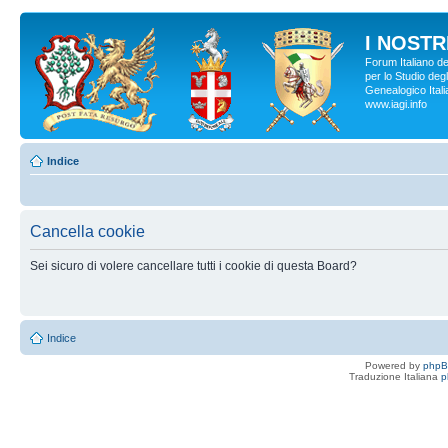
I NOSTRI
Forum Italiano d
per lo Studio degl
Genealogico Italia
www.iagi.info
Indice
Cancella cookie
Sei sicuro di volere cancellare tutti i cookie di questa Board?
Indice
Powered by
php
Traduzione Italiana
p