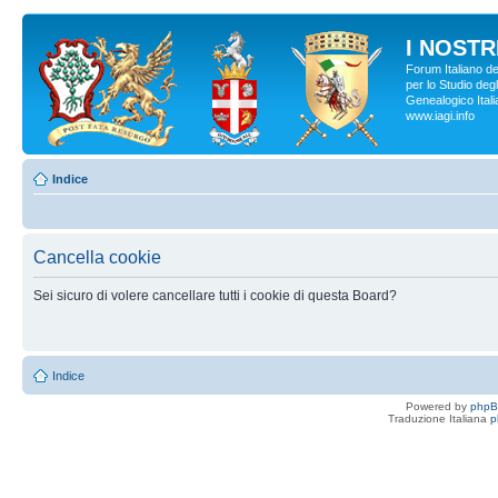
I NOSTRI
Forum Italiano d
per lo Studio degl
Genealogico Italia
www.iagi.info
Indice
Cancella cookie
Sei sicuro di volere cancellare tutti i cookie di questa Board?
Indice
Powered by
php
Traduzione Italiana
p