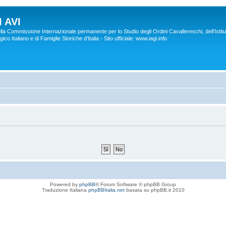
 AVI
lla Commissione Internazionale permanente per lo Studio degli Ordini Cavallereschi, dell’Istitu
co Italiano e di Famiglie Storiche d'Italia - Sito ufficiale: www.iagi.info
Powered by
phpBB
® Forum Software © phpBB Group
Traduzione Italiana
phpBBItalia.net
basata su phpBB.it 2010