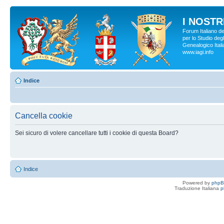
I NOSTRI
Forum Italiano d
per lo Studio degl
Genealogico Italia
www.iagi.info
Indice
Cancella cookie
Sei sicuro di volere cancellare tutti i cookie di questa Board?
Indice
Powered by
php
Traduzione Italiana
p