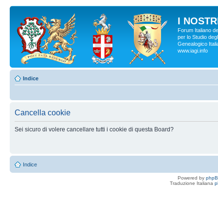
I NOSTRI
Forum Italiano d
per lo Studio degl
Genealogico Italia
www.iagi.info
Indice
Cancella cookie
Sei sicuro di volere cancellare tutti i cookie di questa Board?
Indice
Powered by
php
Traduzione Italiana
p