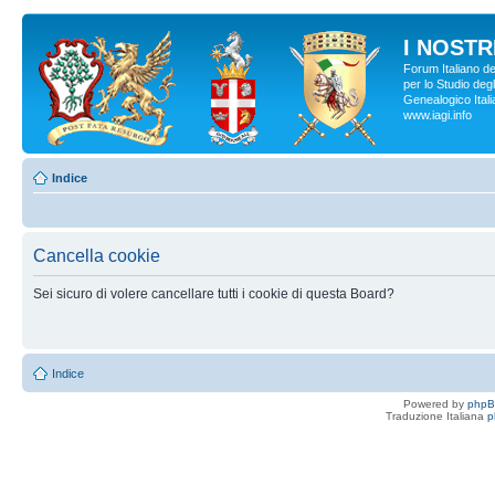
I NOSTRI
Forum Italiano d
per lo Studio degl
Genealogico Italia
www.iagi.info
Indice
Cancella cookie
Sei sicuro di volere cancellare tutti i cookie di questa Board?
Indice
Powered by
php
Traduzione Italiana
p