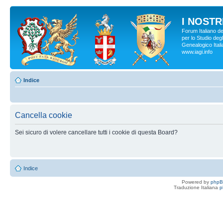
I NOSTRI
Forum Italiano d
per lo Studio degl
Genealogico Italia
www.iagi.info
Indice
Cancella cookie
Sei sicuro di volere cancellare tutti i cookie di questa Board?
Indice
Powered by
php
Traduzione Italiana
p