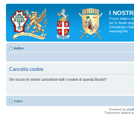
I NOSTRI
Forum Italiano d
per lo Studio degl
Genealogico Italia
www.iagi.info
Indice
Cancella cookie
Sei sicuro di volere cancellare tutti i cookie di questa Board?
Indice
Powered by
php
Traduzione Italiana
p