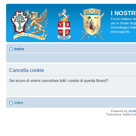
I NOSTRI
Forum Italiano d
per lo Studio degl
Genealogico Italia
www.iagi.info
Indice
Cancella cookie
Sei sicuro di volere cancellare tutti i cookie di questa Board?
Indice
Powered by
php
Traduzione Italiana
p