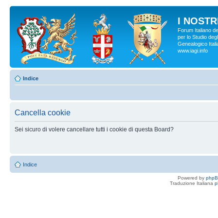
I NOSTRI
Forum Italiano d
per lo Studio degl
Genealogico Italia
www.iagi.info
Indice
Cancella cookie
Sei sicuro di volere cancellare tutti i cookie di questa Board?
Indice
Powered by
php
Traduzione Italiana
p