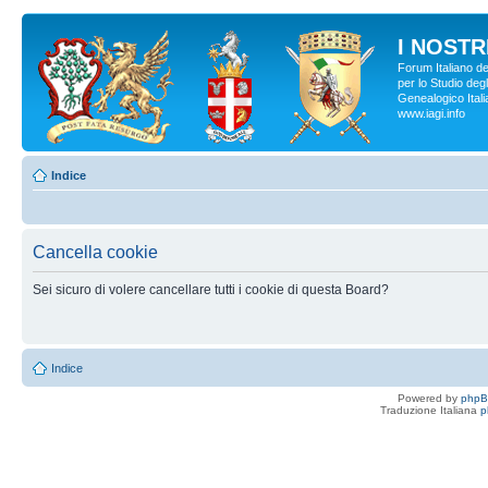
I NOSTRI
Forum Italiano d
per lo Studio degl
Genealogico Italia
www.iagi.info
Indice
Cancella cookie
Sei sicuro di volere cancellare tutti i cookie di questa Board?
Indice
Powered by
php
Traduzione Italiana
p