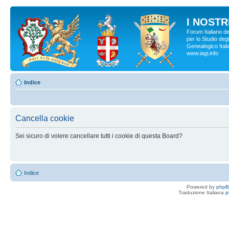
I NOSTRI
Forum Italiano d
per lo Studio degl
Genealogico Italia
www.iagi.info
Indice
Cancella cookie
Sei sicuro di volere cancellare tutti i cookie di questa Board?
Indice
Powered by
php
Traduzione Italiana
p