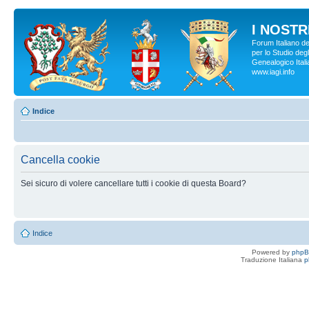
I NOSTRI
Forum Italiano d
per lo Studio degl
Genealogico Italia
www.iagi.info
Indice
Cancella cookie
Sei sicuro di volere cancellare tutti i cookie di questa Board?
Indice
Powered by
php
Traduzione Italiana
p