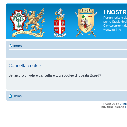
I NOSTRI
Forum Italiano d
per lo Studio degl
Genealogico Italia
www.iagi.info
Indice
Cancella cookie
Sei sicuro di volere cancellare tutti i cookie di questa Board?
Indice
Powered by
php
Traduzione Italiana
p