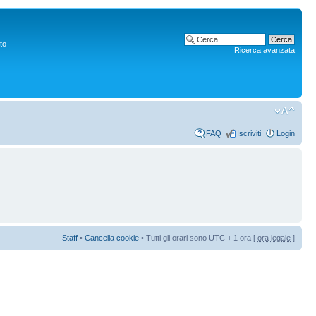
to
Ricerca avanzata
FAQ
Iscriviti
Login
Staff
•
Cancella cookie
• Tutti gli orari sono UTC + 1 ora [
ora legale
]