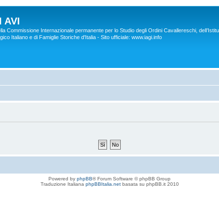
 AVI
lla Commissione Internazionale permanente per lo Studio degli Ordini Cavallereschi, dell’Istitu
co Italiano e di Famiglie Storiche d'Italia - Sito ufficiale: www.iagi.info
Powered by
phpBB
® Forum Software © phpBB Group
Traduzione Italiana
phpBBItalia.net
basata su phpBB.it 2010