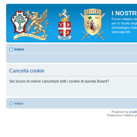
I NOSTRI
Forum Italiano d
per lo Studio degl
Genealogico Italia
www.iagi.info
Indice
Cancella cookie
Sei sicuro di volere cancellare tutti i cookie di questa Board?
Indice
Powered by
php
Traduzione Italiana
p