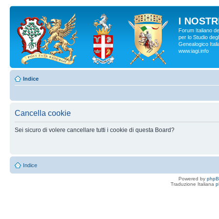
I NOSTRI
Forum Italiano d
per lo Studio degl
Genealogico Italia
www.iagi.info
Indice
Cancella cookie
Sei sicuro di volere cancellare tutti i cookie di questa Board?
Indice
Powered by
php
Traduzione Italiana
p